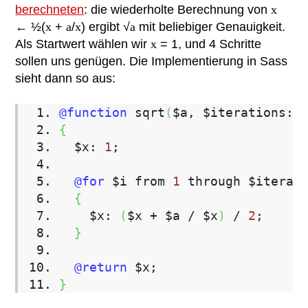
berechneten
: die wiederholte Berechnung von
x
← ½(
x
+
a
/
x
) ergibt √
a
mit beliebiger Genauigkeit.
Als Startwert wählen wir
x
= 1, und 4 Schritte
sollen uns genügen. Die Implementierung in Sass
sieht dann so aus:
@function
sqrt
(
$a
,
$iterations
:
{
$x
:
1
;
@for
$i from
1
through $iterati
{
$x
:
(
$x
+
$a / $x
)
/
2
;
}
@return
$x
;
}