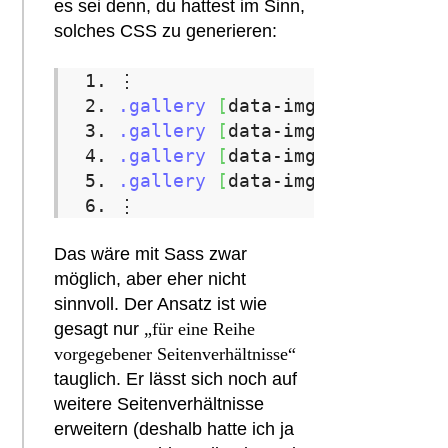
es sei denn, du hattest im Sinn,
solches CSS zu generieren:
⋮
.gallery
[
data-img-w
=
"2134"
]
[
.gallery
[
data-img-w
=
"2134"
]
[
.gallery
[
data-img-w
=
"2135"
]
[
.gallery
[
data-img-w
=
"2135"
]
[
⋮
Das wäre mit Sass zwar
möglich, aber eher nicht
sinnvoll. Der Ansatz ist wie
gesagt nur
„für eine Reihe
vorgegebener Seitenverhältnisse“
tauglich. Er lässt sich noch auf
weitere Seitenverhältnisse
erweitern (deshalb hatte ich ja