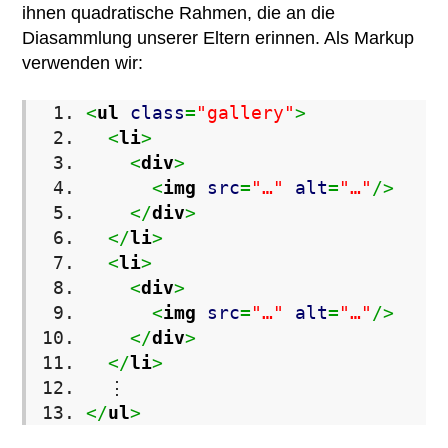
ihnen quadratische Rahmen, die an die
Diasammlung unserer Eltern erinnen. Als Markup
verwenden wir:
<
ul
class
=
"gallery"
>
<
li
>
<
div
>
<
img
src
=
"…"
alt
=
"…"
/
>
<
/
div
>
<
/
li
>
<
li
>
<
div
>
<
img
src
=
"…"
alt
=
"…"
/
>
<
/
div
>
<
/
li
>
⋮
<
/
ul
>