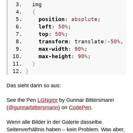
img
{
position
:
absolute
;
left
:
50%
;
top
:
50%
;
transform
:
translate
(
-50%
,
-
max-width
:
90%
;
max-height
:
90%
;
}
}
Das sieht dann so aus:
See the Pen
LGNgmr
by Gunnar Bittersmann
(
@gunnarbittersmann
) on
CodePen
.
Wenn alle Bilder in der Galerie dasselbe
Seitenverhältnis haben – kein Problem. Was aber,