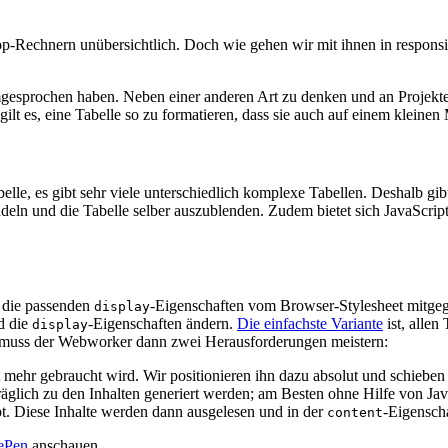
-Rechnern unübersichtlich. Doch wie gehen wir mit ihnen in responsive
umgesprochen haben. Neben einer anderen Art zu denken und an Projek
lt es, eine Tabelle so zu formatieren, dass sie auch auf einem kleinen 
elle, es gibt sehr viele unterschiedlich komplexe Tabellen. Deshalb gibt
eln und die Tabelle selber auszublenden. Zudem bietet sich JavaScript
 die passenden
-Eigenschaften vom Browser-Stylesheet mitg
display
d die
-Eigenschaften ändern.
Die einfachste Variante
ist, allen
display
bei muss der Webworker dann zwei Herausforderungen meistern:
 mehr gebraucht wird. Wir positionieren ihn dazu absolut und schieben
lich zu den Inhalten generiert werden; am Besten ohne Hilfe von JavaS
bt. Diese Inhalte werden dann ausgelesen und in der
-Eigensch
content
ePen
anschauen.