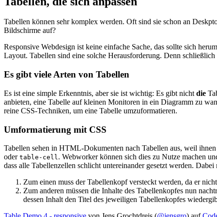
Tabellen, die sich anpassen
Tabellen können sehr komplex werden. Oft sind sie schon an Deskptop
Bildschirme auf?
Responsive Webdesign ist keine einfache Sache, das sollte sich her
Layout. Tabellen sind eine solche Herausforderung. Denn schließlich gi
Es gibt viele Arten von Tabellen
Es ist eine simple Erkenntnis, aber sie ist wichtig: Es gibt nicht
die
Tab
anbieten, eine Tabelle auf kleinen Monitoren in ein Diagramm zu wand
reine CSS-Techniken, um eine Tabelle umzuformatieren.
Umformatierung mit CSS
Tabellen sehen in HTML-Dokumenten nach Tabellen aus, weil ihnen
oder
. Webworker können sich dies zu Nutze machen un
table-cell
dass alle Tabellenzellen schlicht untereinander gesetzt werden. Da
Zum einen muss der Tabellenkopf versteckt werden, da er nicht
Zum anderen müssen die Inhalte des Tabellenkopfes nun nachträg
dessen Inhalt den Titel des jeweiligen Tabellenkopfes wiedergi
Table Demo 4 - responsive
von Jens Grochtdreis (
@jensgro
) auf
Cod