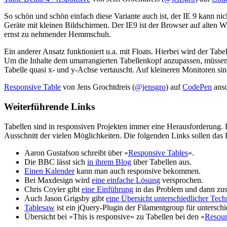
So schön und schön einfach diese Variante auch ist, der IE 9 kann ni
Geräte mit kleinen Bildschirmen. Der IE9 ist der Browser auf alten 
ernst zu nehmender Hemmschuh.
Ein anderer Ansatz funktioniert u.a. mit Floats. Hierbei wird der Ta
Um die Inhalte dem umarrangierten Tabellenkopf anzupassen, müssen
Tabelle quasi x- und y-Achse vertauscht. Auf kleineren Monitoren sind 
Responsive Table
von Jens Grochtdreis (
@jensgro
) auf
CodePen
ansc
Weiterführende Links
Tabellen sind in responsiven Projekten immer eine Herausforderung.
Ausschnitt der vielen Möglichkeiten. Die folgenden Links sollen das
Aaron Gustafson schreibt über »
Responsive Tables
«.
Die BBC lässt sich
in ihrem Blog
über Tabellen aus.
Einen Kalender
kann man auch responsive bekommen.
Bei Maxdesign wird
eine einfache Lösung
versprochen.
Chris Coyier gibt
eine Einführung
in das Problem und dann zus
Auch Jason Grigsby gibt
eine Übersicht unterschiedlicher Tec
Tablesaw
ist ein jQuery-Plugin der Filamentgroup für untersch
Übersicht bei »This is responsive« zu Tabellen bei den »
Resour