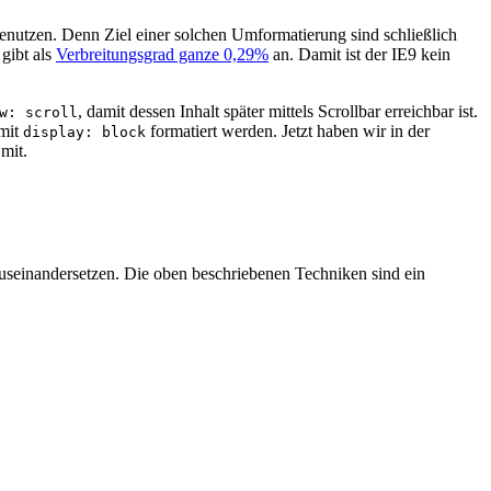
benutzen. Denn Ziel einer solchen Umformatierung sind schließlich
gibt als
Verbreitungsgrad ganze 0,29%
an. Damit ist der IE9 kein
, damit dessen Inhalt später mittels Scrollbar erreichbar ist.
w: scroll
 mit
formatiert werden. Jetzt haben wir in der
display: block
 mit.
useinandersetzen. Die oben beschriebenen Techniken sind ein