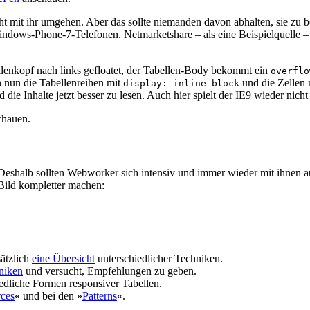
cht mit ihr umgehen. Aber das sollte niemanden davon abhalten, sie zu 
Windows-Phone-7-Telefonen. Netmarketshare – als eine Beispielquelle – 
bellenkopf nach links gefloatet, der Tabellen-Body bekommt ein
overflo
 nun die Tabellenreihen mit
und die Zellen
display: inline-block
die Inhalte jetzt besser zu lesen. Auch hier spielt der IE9 wieder nicht
hauen.
 Deshalb sollten Webworker sich intensiv und immer wieder mit ihnen a
 Bild kompletter machen:
ätzlich
eine Übersicht
unterschiedlicher Techniken.
hniken
und versucht, Empfehlungen zu geben.
iedliche Formen responsiver Tabellen.
ces
« und bei den »
Patterns
«.