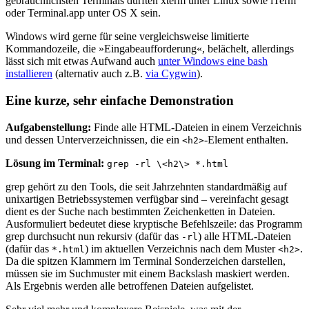
gebräuchlichsten Terminals dürften xterm unter Linux sowie iTerm
oder Terminal.app unter OS X sein.
Windows wird gerne für seine vergleichsweise limitierte
Kommandozeile, die »Eingabeaufforderung«, belächelt, allerdings
lässt sich mit etwas Aufwand auch
unter Windows eine bash
installieren
(alternativ auch z.B.
via Cygwin
).
Eine kurze, sehr einfache Demonstration
Aufgabenstellung:
Finde alle HTML-Dateien in einem Verzeichnis
und dessen Unterverzeichnissen, die ein
-Element enthalten.
<
h2
>
Lösung im Terminal:
grep
-rl
\
<
h2\
>
*
.html
grep gehört zu den Tools, die seit Jahrzehnten standardmäßig auf
unixartigen Betriebssystemen verfügbar sind – vereinfacht gesagt
dient es der Suche nach bestimmten Zeichenketten in Dateien.
Ausformuliert bedeutet diese kryptische Befehlszeile: das Programm
grep durchsucht nun rekursiv (dafür das
) alle HTML-Dateien
-rl
(dafür das
) im aktuellen Verzeichnis nach dem Muster
.
*
.html
<
h2
>
Da die spitzen Klammern im Terminal Sonderzeichen darstellen,
müssen sie im Suchmuster mit einem Backslash maskiert werden.
Als Ergebnis werden alle betroffenen Dateien aufgelistet.