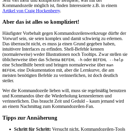
Sehr viel mehr und komplexere Beispiele, was mit der
Kommandozeile möglich ist, finden Interessierte z.B. in einem
Artikel von Craig Hockenberry
.
Aber das ist alles so kompliziert!
Häufigster Vorbehalt gegen Kommandozeilenwerkzeuge dürfte der
Vorwurf sein, sie seien komplex und damit schwierig zu erlernen.
Das überrascht nicht, es muss ja einen Grund gegeben haben,
intuitivere Interfaces zu erfinden. Shell-Befehle kennen
(normalerweise) weder Illustrationen noch Tooltips. Zwar stellen sie
üblicherweise über das Schema
oder
BEFEHL
-h
BEFEHL
--help
eine Schnellhilfe bereit und bringen normalerweise über
man
eine Dokumentation mit, aber die Lernkurve, die am
BEFEHL
meisten benötigten Befehle zu verinnerlichen, ist doch deutlich
steiler.
Wer die Kommandozeile lieben will, muss sie regelmäßig benutzen
und Kommandos über die Wiederholung kennenlernen und
verinnerlichen. Das braucht Zeit und Geduld – kaum jemand wird
an einem Nachmittag zum Kommandozeilen-Fan.
Tipps zur Annäherung
Schritt für Schritt:
Versucht nicht, Kommandozeilen-Tools