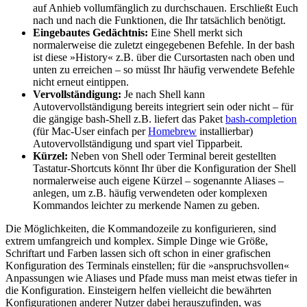
auf Anhieb vollumfänglich zu durchschauen. Erschließt Euch
nach und nach die Funktionen, die Ihr tatsächlich benötigt.
Eingebautes Gedächtnis:
Eine Shell merkt sich
normalerweise die zuletzt eingegebenen Befehle. In der bash
ist diese »History« z.B. über die Cursortasten nach oben und
unten zu erreichen – so müsst Ihr häufig verwendete Befehle
nicht erneut eintippen.
Vervollständigung:
Je nach Shell kann
Autovervollständigung bereits integriert sein oder nicht – für
die gängige bash-Shell z.B. liefert das Paket
bash-completion
(für Mac-User einfach per
Homebrew
installierbar)
Autovervollständigung und spart viel Tipparbeit.
Kürzel:
Neben von Shell oder Terminal bereit gestellten
Tastatur-Shortcuts könnt Ihr über die Konfiguration der Shell
normalerweise auch eigene Kürzel – sogenannte Aliases –
anlegen, um z.B. häufig verwendeten oder komplexen
Kommandos leichter zu merkende Namen zu geben.
Die Möglichkeiten, die Kommandozeile zu konfigurieren, sind
extrem umfangreich und komplex. Simple Dinge wie Größe,
Schriftart und Farben lassen sich oft schon in einer grafischen
Konfiguration des Terminals einstellen; für die »anspruchsvollen«
Anpassungen wie Aliases und Pfade muss man meist etwas tiefer in
die Konfiguration. Einsteigern helfen vielleicht die bewährten
Konfigurationen anderer Nutzer dabei herauszufinden, was