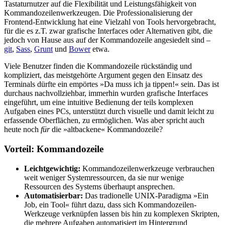
Tastaturnutzer auf die Flexibilität und Leistungsfähigkeit von
Kommandozeilenwerkzeugen. Die Professionalisierung der
Frontend-Entwicklung hat eine Vielzahl von Tools hervorgebracht,
für die es z.T. zwar grafische Interfaces oder Alternativen gibt, die
jedoch von Hause aus auf der Kommandozeile angesiedelt sind –
git
,
Sass
,
Grunt
und
Bower
etwa.
Viele Benutzer finden die Kommandozeile rückständig und
kompliziert, das meistgehörte Argument gegen den Einsatz des
Terminals dürfte ein empörtes »Da muss ich ja tippen!« sein. Das ist
durchaus nachvollziehbar, immerhin wurden grafische Interfaces
eingeführt, um eine intuitive Bedienung der teils komplexen
Aufgaben eines PCs, unterstützt durch visuelle und damit leicht zu
erfassende Oberflächen, zu ermöglichen. Was aber spricht auch
heute noch
für
die »altbackene« Kommandozeile?
Vorteil: Kommandozeile
Leichtgewichtig:
Kommandozeilenwerkzeuge verbrauchen
weit weniger Systemressourcen, da sie nur wenige
Ressourcen des Systems überhaupt ansprechen.
Automatisierbar:
Das tradionelle UNIX-Paradigma »Ein
Job, ein Tool« führt dazu, dass sich Kommandozeilen-
Werkzeuge verknüpfen lassen bis hin zu komplexen Skripten,
die mehrere Aufgaben automatisiert im Hintergrund