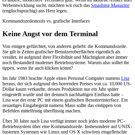
Webentwicklung sucht, möchten wir euch das
Smashing Magazine
(englischsprachig) ans Herz legen.
Kommandozeilentools vs. grafische Interfaces
Keine Angst vor dem Terminal
Von einigen gefürchtet, von anderen geliebt: die Kommandozeile.
Sie gilt in Zeiten grafischer Benutzeroberflächen eigentlich als
veraltet, ist aufgrund ihrer Flexibilität und Mächtigkeit aber immer
noch Bestandteil moderner Betriebssysteme. Warum also solltet ihr
tippen, wenn ihr auch klicken könnt?
Im Jahr 1983 brachte Apple einen Personal Computer namens
Lisa
heraus, der sich aufgrund des horrenden Preises von ca. 10.000 US-
Dollar kaum verkaufte, dessen Produktion nur ein Jahr später
eingestellt wurde und der dennoch nachhaltigen Einfluss hatte –
Lisa war der erste PC mit einem grafischen Benutzerinterface. Ein
neuartiges Eingabegerät namens Maus sollte das eintippen von
Befehlen mittelfristig überflüssig machen.
Über 30 Jahre nach Lisa verfügt immer noch jedes moderne PC-
Betriebssystem über eine Kommandozeile. Insbesondere auf UNIX-
basierten Systemen wie Linux und OS X schwören eingefleischte