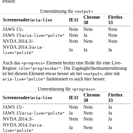
erfasst:
Unterstützung für
<output>
Chrome
Firefox
Screenreader/
IE11
aria-live
38
33
JAWS 15/-
Nein
Nein
Nein
JAWS 15/
Nein
Ja
Nein
aria-live="polite"
NVDA 2014.3/-
Nein
Nein
Nein
NVDA 2014.3/
aria-
Ja
Ja
Ja
live="polite"
Auch das
Element besitzt eine Rolle für eine Live-
<progress>
Region:
. Die Zugänglichkeitsunterstützung
role="progressbar"
ist bei diesem Element etwas besser als bei
, aber mit
<output>
funktioniert es auch hier besser:
aria-live="polite"
Unterstützung für
<progress>
Chrome
Firefox
Screenreader/
IE11
aria-live
38
33
JAWS 15/-
Nein
Nein
Ja
JAWS 15/
Ja
Nein
Ja
aria-live="polite"
NVDA 2014.3/-
Nein
Nein
Ja
NVDA 2014.3/
aria-
Ja
Nein
Ja
live="polite"