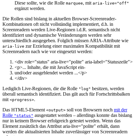
Diese sollte, wie die Rolle
, mit
marquee
aria-live="off"
ergänzt werden.
Die Rollen sind bislang in aktuellen Browser-Screenreader-
Kombinationen oft nicht vollständig implementiert, d.h. in
Screenreadern werden Live-Regionen i.d.R. semantisch nicht
identifiziert und dynamische Veränderungen werden sehr
unterschiedlich ausgegeben. Folglich müssen ARIA-Attribute wie
zur Erzielung einer maximalen Kompatibilität mit
aria-live
Screenreadern nach wie vor eingesetzt werden:
<
div
role
=
"status"
aria-live
=
"polite"
aria-
label
=
"Statuszeile"
>
<
p
>
... Inhalte, die mit JavaScript ein-
und/oder ausgeblendet werden ...
<
/
p
>
<
/
div
>
Lediglich Live-Regionen, die die Rolle
besitzen, werden
"log"
überall semantisch identifiziert. Das gilt auch für Fortschrittsbalken
mit
.
<progress>
Das HTML5-Element
soll von Browsern noch
mit der
<output>
Rolle
ausgestattet werden – allerdings konnte das bislang
"status"
nur in keinem Browser erfolgreich getestet werden. Wenn das
Element zusätzlich das Attribut aria-live="polite" erhält, dann
werden die aktualisierten Inhalte zuverlässiger von Screenreadern