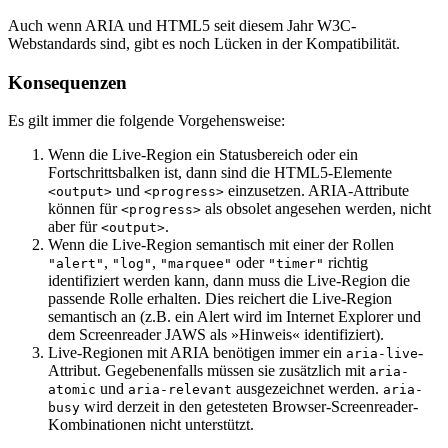
Auch wenn ARIA und HTML5 seit diesem Jahr W3C-
Webstandards sind, gibt es noch Lücken in der Kompatibilität.
Konsequenzen
Es gilt immer die folgende Vorgehensweise:
Wenn die Live-Region ein Statusbereich oder ein
Fortschrittsbalken ist, dann sind die HTML5-Elemente
und
einzusetzen. ARIA-Attribute
<output>
<progress>
können für
als obsolet angesehen werden, nicht
<progress>
aber für
.
<output>
Wenn die Live-Region semantisch mit einer der Rollen
,
,
oder
richtig
"alert"
"log"
"marquee"
"timer"
identifiziert werden kann, dann muss die Live-Region die
passende Rolle erhalten. Dies reichert die Live-Region
semantisch an (z.B. ein Alert wird im Internet Explorer und
dem Screenreader JAWS als »Hinweis« identifiziert).
Live-Regionen mit ARIA benötigen immer ein
-
aria-live
Attribut. Gegebenenfalls müssen sie zusätzlich mit
aria-
und
ausgezeichnet werden.
atomic
aria-relevant
aria-
wird derzeit in den getesteten Browser-Screenreader-
busy
Kombinationen nicht unterstützt.