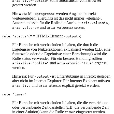
sollte automatisch vom Browser
aria-live="polite"
gesetzt werden.
Hinweis
: Mit
werden Angaben korrekt
<progress>
weitergegeben, allerdings ist das nicht immer »elegant«.
Autoren müssen für die Rolle die Attribute
,
aria-valuemin
und
setzen.
aria-valuenow
aria-valuemax
(= = HTML-Element
)
role="status"
<output>
Für Bereiche mit wechselnden Inhalten, die durch die
Ergebnisse von Nutzeraktionen aktualisiert werden (z.B. eine
Statuszeile oder die Ergebnisse einer Berechnung) wird die
Rolle status verwendet. Für ein bessers Handling sollten
und
ergänzt
aria-live="polite"
aria-atomic="true"
werden.
Hinweis
: Für
ist Unterstützung in Firefox gegeben,
<output>
aber nicht im Internet Explorer. Für Internet Explorer müssen
und
explizit gesetzt werden.
aria-live
aria-atomic
role="timer"
Für Bereiche mit wechselnden Inhalten, die die verstrichene
oder verbleibende Zeit darstellen (z.B. die verbleibende Zeit
in einer Auktion) kann die Rolle
eingesetzt werden.
timer