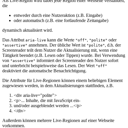
Als Live-Region wird dabei jede Region einer Webseite verstanden,
die
entweder durch eine Nutzeraktion (z.B. Eingabe)
oder automatisch (z.B. eine fortlaufende Zeitangabe)
dynamisch aktualisiert wird.
Das Attribut
kann die Werte
,
oder
aria-live
"off"
"polite"
annehmen. Der übliche Wert ist
, d.h. der
"assertive"
"polite"
Screenreader teilt dem Nutzer die Aktualisierung mit, wenn eine
Tätigkeit beendet (z.B. Lesen oder Tippen) wurde. Bei Verwendung
von
informiert der Screenreader den Nutzer sofort
"assertive"
und unterbricht beispielsweise das Lesen. Der Wert
"off"
deaktiviert die automatische Benachrichtigung.
Die Attribute für Live-Regionen können einem beliebigen Element
zugewiesen werden, in dem Aktualisierungen stattfinden, z.B.
<
div
aria-live
=
"polite"
>
<
p
>
... Inhalte, die mit JavaScript ein-
und/oder ausgeblendet werden ...
<
/
p
>
<
/
div
>
Außerdem können mehrere Live-Regionen auf einer Webseite
vorkommen.