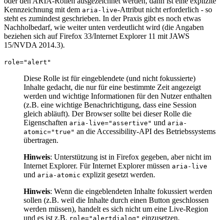
oder den ARIA-Rollen ausgezeichnet werden, dann ist eine explizite
Kennzeichnung mit dem
-Attribut nicht erforderlich - so
aria-live
steht es zumindest geschrieben. In der Praxis gibt es noch etwas
Nachholbedarf, wie weiter unten verdeutlicht wird (die Angaben
beziehen sich auf Firefox 33/Internet Explorer 11 mit JAWS
15/NVDA 2014.3).
role="alert"
Diese Rolle ist für eingeblendete (und nicht fokussierte)
Inhalte gedacht, die nur für eine bestimmte Zeit angezeigt
werden und wichtige Informationen für den Nutzer enthalten
(z.B. eine wichtige Benachrichtigung, dass eine Session
gleich abläuft). Der Browser sollte bei dieser Rolle die
Eigenschaften
und
aria-live="assertive"
aria-
an die Accessibility-API des Betriebssystems
atomic="true"
übertragen.
Hinweis
: Unterstützung ist in Firefox gegeben, aber nicht im
Internet Explorer. Für Internet Explorer müssen
aria-live
und
explizit gesetzt werden.
aria-atomic
Hinweis
: Wenn die eingeblendeten Inhalte fokussiert werden
sollen (z.B. weil die Inhalte durch einen Button geschlossen
werden müssen), handelt es sich nicht um eine Live-Region
und es ist z.B.
einzusetzen.
role="alertdialog"