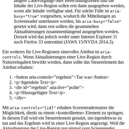
längere Ladevorgänge oder Berechnungszeiten und die
Inhalte der Live-Region sollen erst dann ausgegeben werden,
wenn alle Inhalte verfügbar sind. Für solche Fälle ist
aria-
vorgesehen, wodurch die Mitteilungen an
busy="true"
Screenreader unterlassen werden, bis
aria-busy="false"
gesetzt wird; dann erst sollten die gesammelten
Aktualisierungen zusammenhängend ausgegeben werden.
Derzeit wird das jedoch weder unter Internet Explorer 11
noch Firefox 33 unterstützt (JAWS 15/NVDA 2014.3).
Ein weiteres für Live-Regionen sinnvolles Attribut ist
aria-
. Wenn Aktualisierungen einer Live-Region durch
controls
Nutzereingaben bewirkt werden, dann sollte das Steuerelement das
Attribut erhalten:
<
button
aria-controls
=
"ergebnis"
>
Tue was
<
/
button
>
<
p
>
Irgendein Text
<
/
p
>
<
div
id
=
"ergebnis"
aria-live
=
"polite"
>
<
p
>
Hinzugefügter Text
<
/
p
>
<
/
div
>
Mit
erhalten Screenreadernutzer die
aria-controls="[id]"
Möglichkeit, direkt zu einem »kontrollierten« Element zu springen.
In diesem Fall wird ein Steuerelement genutzt, um irgendetwas zu
tun und das Ergebnis wird in einer Live-Region angezeigt. Weil die
Aktualisierung der Live-Region nur einmal vom Screenreader