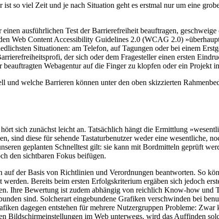
ist so viel Zeit und je nach Situation geht es erstmal nur um eine grobe
r einen ausführlichen Test der Barrierefreiheit beauftragen, geschwei
 den Web Content Accessibility Guidelines 2.0 (WCAG 2.0) »überhaupt l
iedlichsten Situationen: am Telefon, auf Tagungen oder bei einem Erstge
rierefreiheitsprofi, der sich oder dem Fragesteller einen ersten Eindruc
beauftragten Webagentur auf die Finger zu klopfen oder ein Projekt in d
hnell und welche Barrieren können unter den oben skizzierten Rahmenbe
hört sich zunächst leicht an. Tatsächlich hängt die Ermittlung »wesent
en, sind diese für sehende Tastaturbenutzer weder eine wesentliche, no
unseren geplanten Schnelltest gilt: sie kann mit Bordmitteln geprüft werd
ch den sichtbaren Fokus beifügen.
ch auf der Basis von Richtlinien und Verordnungen beantworten. So kön
t werden. Bereits beim ersten Erfolgskriterium ergäben sich jedoch er
rden. Ihre Bewertung ist zudem abhängig von reichlich Know-how und Te
unden sind. Solcherart eingebundene Grafiken verschwinden bei benutz
 Grafiken dagegen entstehen für mehrere Nutzergruppen Probleme: Zwa
nen Bildschirmeinstellungen im Web unterwegs, wird das Auffinden solc