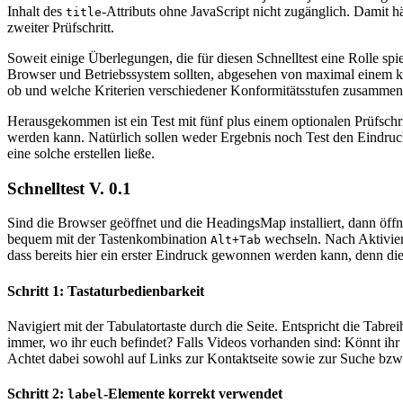
Inhalt des
-Attributs ohne JavaScript nicht zugänglich. Damit hät
title
zweiter Prüfschritt.
Soweit einige Überlegungen, die für diesen Schnelltest eine Rolle sp
Browser und Betriebssystem sollten, abgesehen von maximal einem koste
ob und welche Kriterien verschiedener Konformitätsstufen zusamme
Herausgekommen ist ein Test mit fünf plus einem optionalen Prüfschri
werden kann. Natürlich sollen weder Ergebnis noch Test den Eindruck 
eine solche erstellen ließe.
Schnelltest V. 0.1
Sind die Browser geöffnet und die HeadingsMap installiert, dann öffn
bequem mit der Tastenkombination
wechseln. Nach Aktivier
Alt+Tab
dass bereits hier ein erster Eindruck gewonnen werden kann, denn die
Schritt 1: Tastaturbedienbarkeit
Navigiert mit der Tabulatortaste durch die Seite. Entspricht die Tab
immer, wo ihr euch befindet? Falls Videos vorhanden sind: Könnt ihr d
Achtet dabei sowohl auf Links zur Kontaktseite sowie zur Suche bzw. 
Schritt 2:
-Elemente korrekt verwendet
label