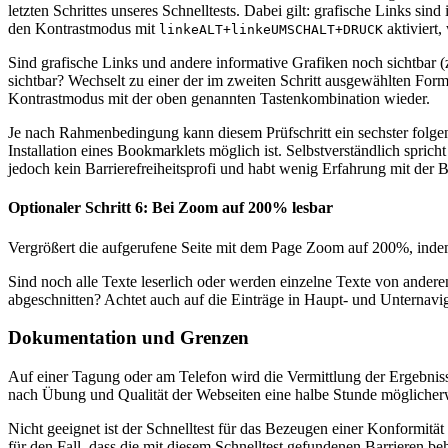
letzten Schrittes unseres Schnelltests. Dabei gilt: grafische Links si
den Kontrastmodus mit
aktiviert,
linkeALT+linkeUMSCHALT+DRUCK
Sind grafische Links und andere informative Grafiken noch sichtbar (
sichtbar? Wechselt zu einer der im zweiten Schritt ausgewählten For
Kontrastmodus mit der oben genannten Tastenkombination wieder.
Je nach Rahmenbedingung kann diesem Prüfschritt ein sechster folgen,
Installation eines Bookmarklets möglich ist. Selbstverständlich sprich
jedoch kein Barrierefreiheitsprofi und habt wenig Erfahrung mit der B
Optionaler Schritt 6: Bei Zoom auf 200% lesbar
Vergrößert die aufgerufene Seite mit dem Page Zoom auf 200%, inde
Sind noch alle Texte leserlich oder werden einzelne Texte von andere
abgeschnitten? Achtet auch auf die Einträge in Haupt- und Unternaviga
Dokumentation und Grenzen
Auf einer Tagung oder am Telefon wird die Vermittlung der Ergebnisse
nach Übung und Qualität der Webseiten eine halbe Stunde möglicherwe
Nicht geeignet ist der Schnelltest für das Bezeugen einer Konformit
für den Fall, dass die mit diesem Schnelltest gefundenen Barrieren b