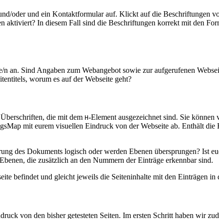
e und/oder und ein Kontaktformular auf. Klickt auf die Beschriftungen
 aktiviert? In diesem Fall sind die Beschriftungen korrekt mit den F
eite/n an. Sind Angaben zum Webangebot sowie zur aufgerufenen Webseit
eitentitels, worum es auf der Webseite geht?
 Überschriften, die mit dem
-Element ausgezeichnet sind. Sie können 
H
ingsMap mit eurem visuellen Eindruck von der Webseite ab. Enthält di
erung des Dokuments logisch oder werden Ebenen übersprungen? Ist euch b
 Ebenen, die zusätzlich an den Nummern der Einträge erkennbar sind.
tseite befindet und gleicht jeweils die Seiteninhalte mit den Einträgen 
ndruck von den bisher getesteten Seiten. Im ersten Schritt haben wir zud