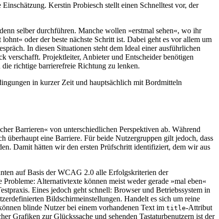
 Einschätzung. Kerstin Probiesch stellt einen Schnelltest vor, der
ge denn selber durchführen. Manche wollen »erstmal sehen«, wo ihr
ohnt« oder der beste nächste Schritt ist. Dabei geht es vor allem um
spräch. In diesen Situationen steht dem Ideal einer ausführlichen
k verschafft. Projektleiter, Anbieter und Entscheider benötigen
ie richtige barrierefreie Richtung zu lenken.
dingungen in kurzer Zeit und hauptsächlich mit Bordmitteln
licher Barrieren« von unterschiedlichen Perspektiven ab. Während
ch überhaupt eine Barriere. Für beide Nutzergruppen gilt jedoch, dass
en. Damit hätten wir den ersten Prüfschritt identifiziert, dem wir aus
nten auf Basis der WCAG 2.0 alle Erfolgskriterien der
ste Probleme: Alternativtexte können meist weder gerade »mal eben«
stpraxis. Eines jedoch geht schnell: Browser und Betriebssystem in
erdefinierten Bildschirmeinstellungen. Handelt es sich um reine
r können blinde Nutzer bei einem vorhandenen Text im
-Attribut
title
her Grafiken zur Glückssache und sehenden Tastaturbenutzern ist der