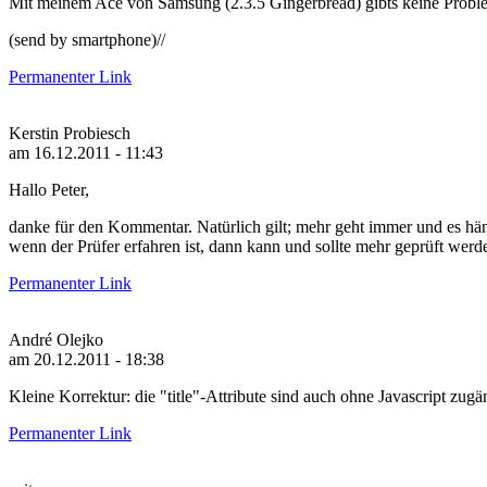
Mit meinem Ace von Samsung (2.3.5 Gingerbread) gibts keine Proble
(send by smartphone)//
Permanenter Link
Kerstin Probiesch
am 16.12.2011 - 11:43
Hallo Peter,
danke für den Kommentar. Natürlich gilt; mehr geht immer und es häng
wenn der Prüfer erfahren ist, dann kann und sollte mehr geprüft wer
Permanenter Link
André Olejko
am 20.12.2011 - 18:38
Kleine Korrektur: die "title"-Attribute sind auch ohne Javascript zugä
Permanenter Link