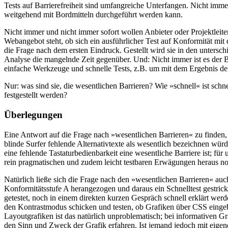
Tests auf Barrierefreiheit sind umfangreiche Unterfangen. Nicht immer 
weitgehend mit Bordmitteln durchgeführt werden kann.
Nicht immer und nicht immer sofort wollen Anbieter oder Projektleite
Webangebot steht, ob sich ein ausführlicher Test auf Konformität mit
die Frage nach dem ersten Eindruck. Gestellt wird sie in den untersch
Analyse die mangelnde Zeit gegenüber. Und: Nicht immer ist es der Bar
einfache Werkzeuge und schnelle Tests, z.B. um mit dem Ergebnis der 
Nur: was sind sie, die wesentlichen Barrieren? Wie »schnell« ist sc
festgestellt werden?
Überlegungen
Eine Antwort auf die Frage nach »wesentlichen Barrieren« zu finden, 
blinde Surfer fehlende Alternativtexte als wesentlich bezeichnen würd
eine fehlende Tastaturbedienbarkeit eine wesentliche Barriere ist; für 
rein pragmatischen und zudem leicht testbaren Erwägungen heraus no
Natürlich ließe sich die Frage nach den »wesentlichen Barrieren« au
Konformitätsstufe A herangezogen und daraus ein Schnelltest gestrick
getestet, noch in einem direkten kurzen Gespräch schnell erklärt we
den Kontrastmodus schicken und testen, ob Grafiken über CSS eingeb
Layoutgrafiken ist das natürlich unproblematisch; bei informativen
den Sinn und Zweck der Grafik erfahren. Ist jemand jedoch mit eige