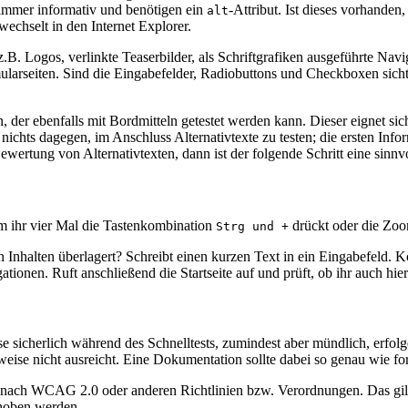
nd immer informativ und benötigen ein
-Attribut. Ist dieses vorhanden
alt
 wechselt in den Internet Explorer.
z.B. Logos, verlinkte Teaserbilder, als Schriftgrafiken ausgeführte Nav
mularseiten. Sind die Eingabefelder, Radiobuttons und Checkboxen sich
 der ebenfalls mit Bordmitteln getestet werden kann. Dieser eignet si
t nichts dagegen, im Anschluss Alternativtexte zu testen; die ersten Inf
ewertung von Alternativtexten, dann ist der folgende Schritt eine sinn
m ihr vier Mal die Tastenkombination
drückt oder die Zoo
Strg und +
n Inhalten überlagert? Schreibt einen kurzen Text in ein Eingabefeld. K
tionen. Ruft anschließend die Startseite auf und prüft, ob ihr auch hier
 sicherlich während des Schnelltests, zumindest aber mündlich, erfolgen
ise nicht ausreicht. Eine Dokumentation sollte dabei so genau wie for
ät nach WCAG 2.0 oder anderen Richtlinien bzw. Verordnungen. Das gil
ehoben werden.