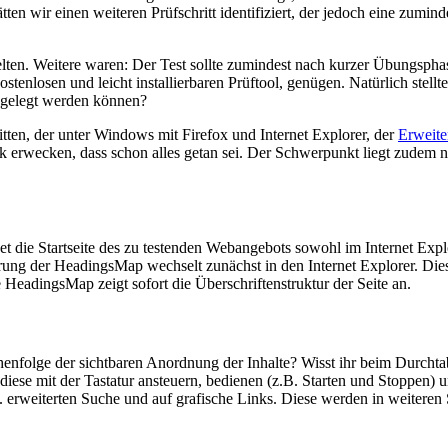
ten wir einen weiteren Prüfschritt identifiziert, der jedoch eine zuminde
ielten. Weitere waren: Der Test sollte zumindest nach kurzer Übungspha
nlosen und leicht installierbaren Prüftool, genügen. Natürlich stellte
ngelegt werden können?
tten, der unter Windows mit Firefox und Internet Explorer, der
Erweite
erwecken, dass schon alles getan sei. Der Schwerpunkt liegt zudem nic
et die Startseite des zu testenden Webangebots sowohl im Internet Exp
ung der HeadingsMap wechselt zunächst in den Internet Explorer. Dies
 HeadingsMap zeigt sofort die Überschriftenstruktur der Seite an.
reihenfolge der sichtbaren Anordnung der Inhalte? Wisst ihr beim Durc
iese mit der Tastatur ansteuern, bedienen (z.B. Starten und Stoppen) u
erweiterten Suche und auf grafische Links. Diese werden in weiteren S